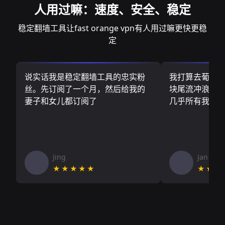
人用过嘛：速度、安全、稳定
稳定翻墙工具让fast orange vpn有人用过嘛更快更稳
定
说实话我是稳定翻墙工具的忠实粉
我打算去葡萄
丝。先订阅了一个月，然后给我的
块尾流冲浪板.
妻子和女儿都订阅了
几乎所有我需
Jing
Jan V
★★★★★
★★★